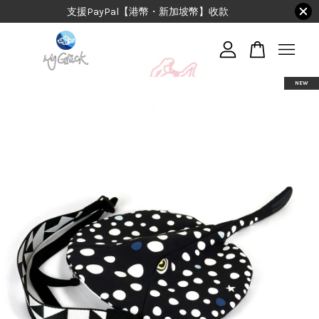
支援PayPal【港幣・新加坡幣】收款
您的購物車目前還是空的。
NEW
繼續購物