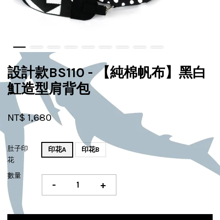
設計款BS110 - 【純棉帆布】黑白
魟造型肩背包
NT$ 1,680
肚子印
印花A
印花B
花
數量
-
+