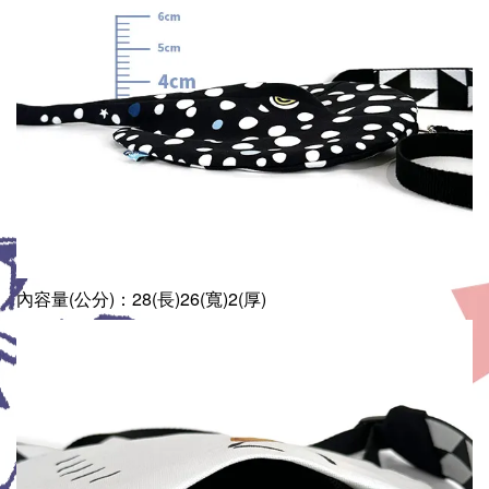
內容量(公分)：28(長)26
(寬)2
(厚)