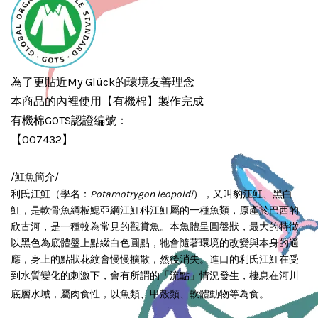
為了更貼近My Glück的環境友善理念
本商品的內裡使用【有機棉】製作完成
有機棉GOTS認證編號：
【007432】
/魟魚簡介/
利氏江魟（學名：
Potamotrygon leopoldi
），又叫豹江魟、黑白
魟，是軟骨魚綱板鰓亞綱江魟科江魟屬的一種魚類，原產於巴西的
欣古河，是一種較為常見的觀賞魚。本魚體呈圓盤狀，最大的特徵
以黑色為底體盤上點綴白色圓點，牠會隨著環境的改變與本身的適
應，身上的點狀花紋會慢慢擴散，然後消失。進口的利氏江魟在受
到水質變化的刺激下，會有所謂的「流點」情況發生，棲息在河川
底層水域，屬肉食性，以魚類、甲殼類、軟體動物等為食。