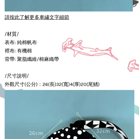
請按此了解更多車繡文字細節
/材質/
表布: 純棉帆布
裡布: 有機棉
背帶: 聚脂纖維/棉麻織帶
/尺寸說明/
外觀尺寸(公分)：26(長)32(寬)4(厚)20(尾鰭)