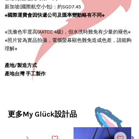
新加坡(國際航空小包)：約SGD7.45
※國際運費會因快遞公司及匯率變動略有不同
※
※洗滌色牢度高(AATCC 4級)，但水洗時難免有少量的褪色※
※照片皆為實品拍攝，電腦螢幕顯色難免造成色差，請能夠
理解※
產地/製造方式
產地台灣 手工製作
更多My Glück設計品