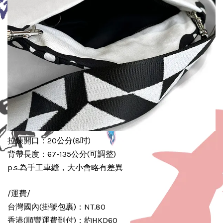
拉鍊開口：20公分(8吋)
背帶長度：67-135公分(可調整)
p.s.為手工車縫，大小會略有差異
/運費/
台灣國內(掛號包裹)：NT.80
香港(順豐運費到付)：約HKD60