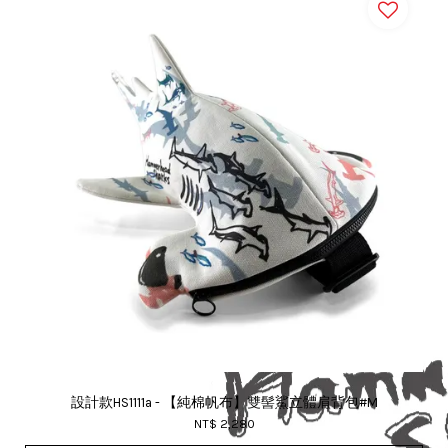
設計款HS1111a - 【純棉帆布】雙髻鯊立體肩背包#M
NT$ 2,280