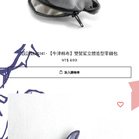
設計款HS141 - 【牛津棉布】雙髻鯊立體造型零錢包
NT$ 699
加入購物車