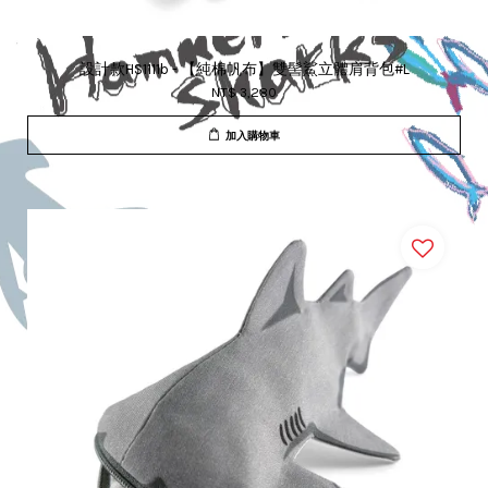
設計款HS1111b - 【純棉帆布】雙髻鯊立體肩背包#L
NT$ 3,280
加入購物車