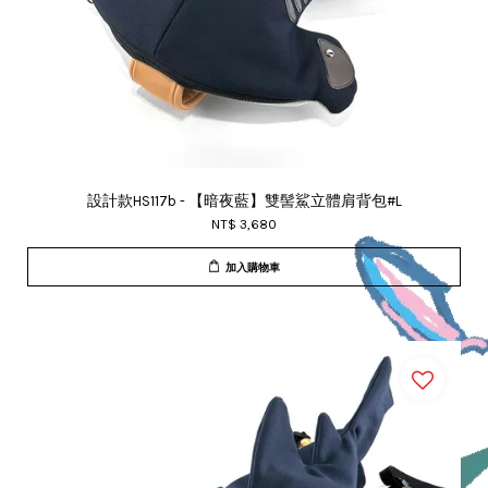
設計款HS117b - 【暗夜藍】雙髻鯊立體肩背包#L
NT$ 3,680
加入購物車