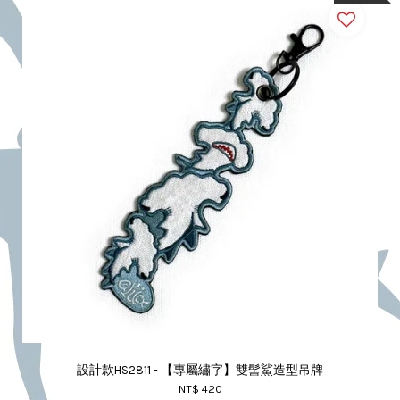
設計款HS2811 - 【專屬繡字】雙髻鯊造型吊牌
NT$ 420