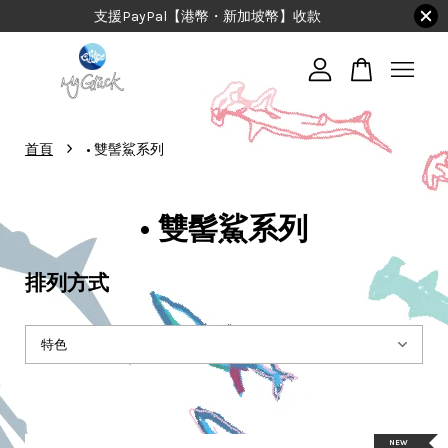
支援PayPal【港幣・新加坡幣】收款
您的購物車目前還是空的。
›
首頁
• 雙髻鯊系列
繼續購物
• 雙髻鯊系列
排列方式
NEW