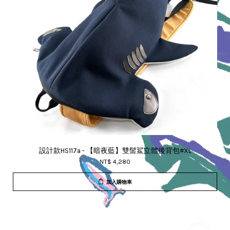
設計款HS117a - 【暗夜藍】雙髻鯊立體後背包#XL
NT$ 4,280
加入購物車