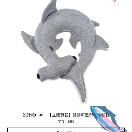
設計款HS191 - 【立體剪裁】雙髻鯊造型午休頸枕
NT$ 1,280