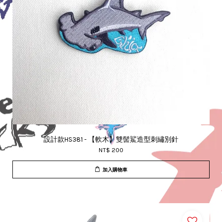
設計款HS381 - 【軟木】雙髻鯊造型刺繡別針
NT$ 200
加入購物車