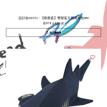
設計款HS117c - 【暗夜藍】雙髻鯊立體肩背包#M
從
NT$ 2,680
起
加入購物車