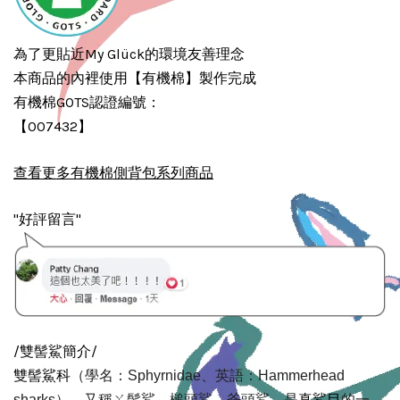
為了更貼近My Glück的環境友善理念
本商品的內裡使用【有機棉】製作完成
有機棉GOTS認證編號：
【007432】
查看更多有機棉側背包系列商品
"好評留言"
/雙髻鯊簡介/
雙髻鯊科
（
學名：
Sphyrnidae
、英語：
Hammerhead
真鯊目
sharks
），又稱
ㄚ髻鯊
、槌頭鯊、斧頭鯊，是
的一