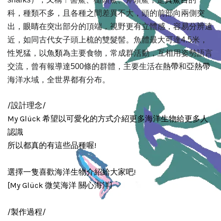
科，種類不多，且各種之間差異不大，頭的前部向兩側突
眼睛
出，
在突出部分的頂端，視野更有立體感，容易分辨遠
近，如同古代女子頭上梳的雙髮髻。魚體最大可達4.5米，
魚類
性兇猛，以
為主要食物，常成群活動，互相用姿勢語言
熱帶
亞熱帶
交流，曾有報導達500條的群體，主要生活在
和
海洋水域，全世界都有分布。
/設計理念/
My Glück 希望以可愛化的方式介紹更多海洋生物給更多人
認識
所以都真的有這些品種喔!
選擇一隻喜歡海洋生物介紹給大家吧!
[My Glück 微笑海洋 關心海洋]
/製作過程/