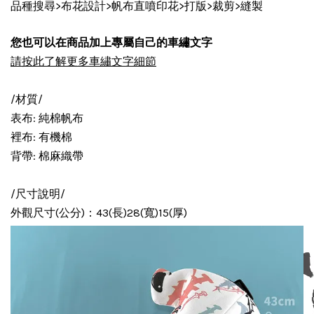
品種搜尋>布花設計>帆布直噴印花>打版>裁剪>縫製
您也可以在商品加上專屬自己的車繡文字
請按此了解更多車繡文字細節
/材質/
表布: 純棉帆布
裡布: 有機棉
背帶: 棉麻織帶
/尺寸說明/
外觀尺寸(公分)：43(長)28(寬)15(厚)