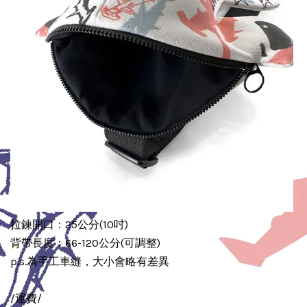
拉鍊開口：25公分(10吋)
背
帶長度：66-120公分(可調整)
p.s.為手工車縫，大小會略有差異
/運費/