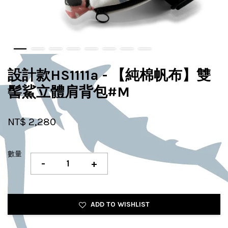
設計款HS1111a - 【純棉帆布】雙
髻鯊立體肩背包#M
NT$ 2,280
數量
-
+
ADD TO WISHLIST