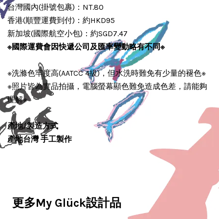
台灣國內(掛號包裹)：NT.80
香港(順豐運費到付)：約HKD95
新加坡(國際航空小包)：約SGD7.47
※國際運費會因
快遞公司及
匯率變動略有不同
※
※洗滌色牢度高(AATCC 4級)，但水洗時難免有少量的褪色※
※照片皆為實品拍攝，電腦螢幕顯色難免造成色差，請能夠
理解※
產地/製造方式
產地台灣 手工製作
更多My Glück設計品