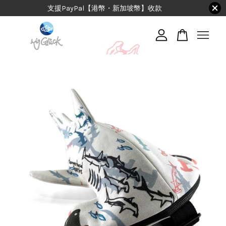
支援PayPal【港幣・新加坡幣】收款
您的購物車目前還是空的。
繼續購物