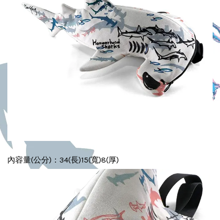
內容量(公分)：34(長)15(寬)8(厚)