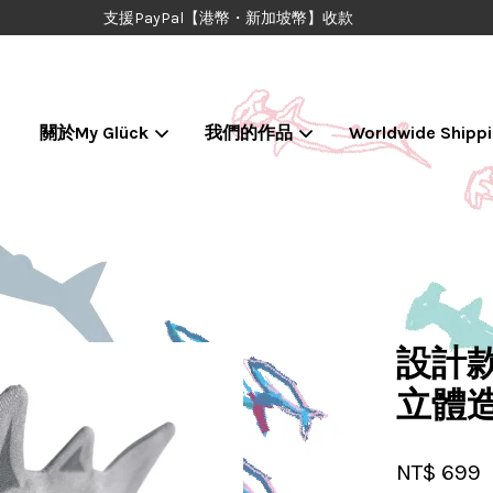
支援PayPal【港幣・新加坡幣】收款
關於My Glück
我們的作品
Worldwide Shipp
您的購物車目前還是空的。
繼續購物
設計款
立體
NT$ 699