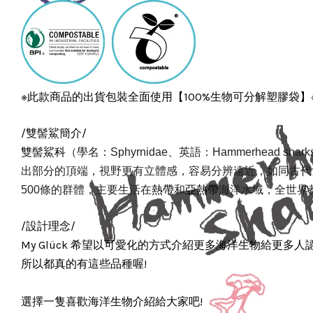
※此款商品的出貨包裝全面使用【100%生物可分解塑膠袋】
/雙髻鯊簡介/
雙髻鯊科
（
學名：
Sphyrnidae
、英語：
Hammerhead shark
出部分的頂端，視野更有立體感，容易分辨遠近，如同古代
熱帶
亞熱帶
500條的群體，主要生活在
和
海洋水域，全世界
/設計理念/
My Glück 希望以可愛化的方式介紹更多海洋生物給更多人
所以都真的有這些品種喔!
選擇一隻喜歡海洋生物介紹給大家吧!