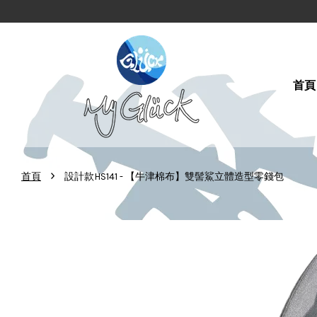
首頁
›
首頁
設計款HS141 - 【牛津棉布】雙髻鯊立體造型零錢包