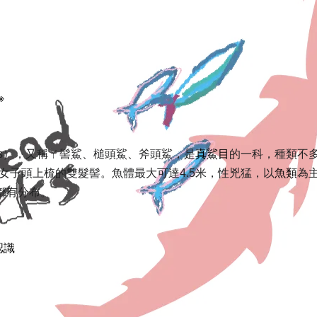
※
真鯊目
s
），又稱
ㄚ髻鯊
、槌頭鯊、斧頭鯊，是
的一科，種類不
魚類
女子頭上梳的雙髮髻。魚體最大可達4.5米，性兇猛，以
為
都有分布。
認識