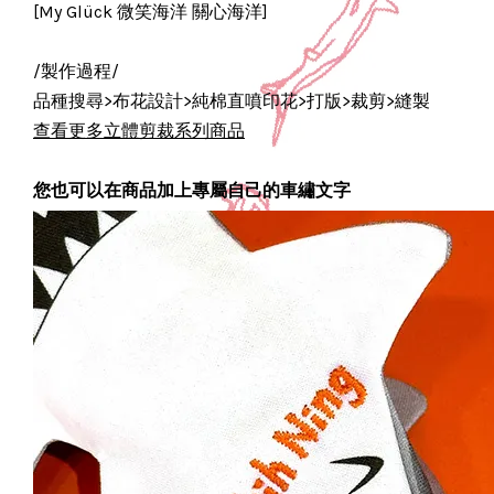
[My Glück 微笑海洋 關心海洋]
/製作過程/
品種搜尋>布花設計>純棉直噴印花>打版>裁剪>縫製
查看更多立體剪裁系列商品
您也可以在商品加上專屬自己的車繡文字