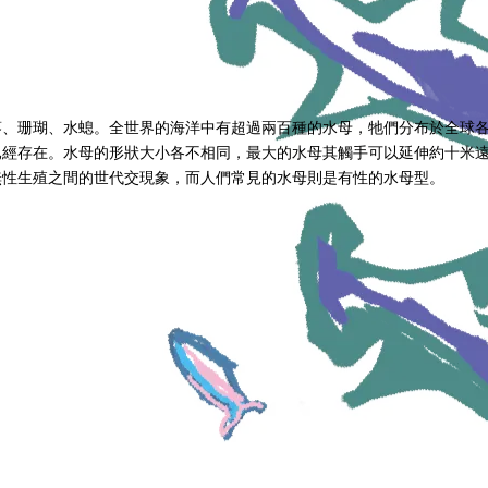
葵、珊瑚、水螅。全世界的海洋中有超過兩百種的水母，牠們分布於全球
經存在。水母的形狀大小各不相同，最大的水母其觸手可以延伸約十米遠
無性生殖之間的世代交現象，而人們常見的水母則是有性的水母型。