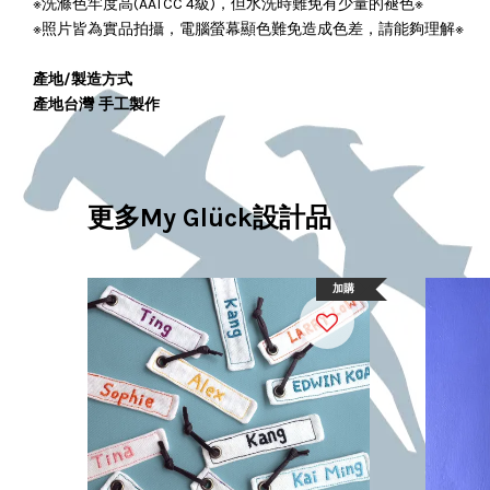
※洗滌色牢度高(AATCC 4級)，但水洗時難免有少量的褪色※
※照片皆為實品拍攝，電腦螢幕顯色難免造成色差，請能夠理解※
產地/製造方式
產地台灣 手工製作
更多My Glück設計品
加購