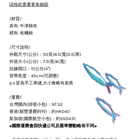
請按此查看更多細節
/材質/
表布: 牛津棉布
裡布: 有機棉
/尺寸說明/
外觀尺寸(公分)：10(長)8.5(寬)0.5(厚)
外袋大小(公分)：7.5(長)6(寬)
拉鍊開口：10公分(4")
背帶長度：45cm(可調整)
p.s.皆為手工車縫,大小會略有差異
/運費/
台灣國內(掛號小包)：NT.32
香港(順豐運費到付)：約HKD40
新加坡(國際航空小包)：約SGD4.10
※國際運費會因
快遞公司及
匯率變動略有不同
※