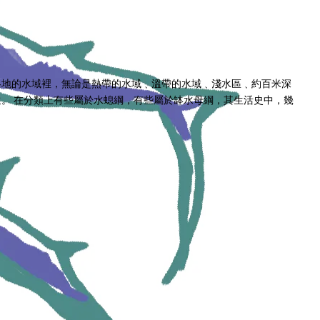
各地的水域裡，無論是熱帶的水域﹑溫帶的水域﹑淺水區﹑約百米深
。 在分類上有些屬於水螅綱，有些屬於缽水母綱，其生活史中，幾