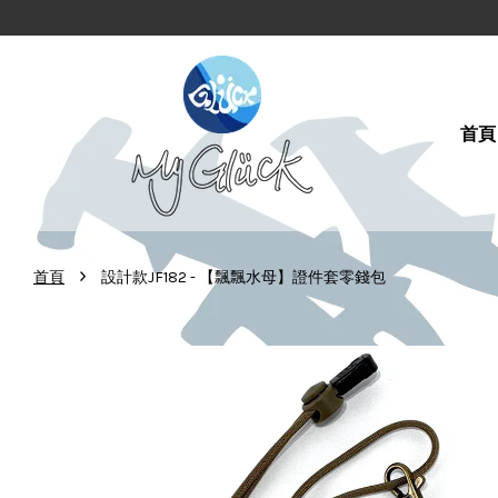
首頁
›
首頁
設計款JF182 - 【飄飄水母】證件套零錢包