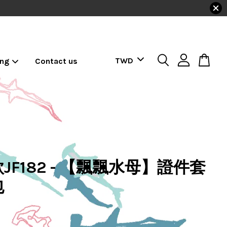
ing
Contact us
JF182 - 【飄飄水母】證件套
包