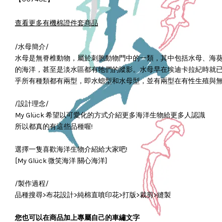
查看更多有機棉證件套商品
/水母簡介/
水母是無脊椎動物，屬於刺胞動物門中的一類，其中包括水母、海
的海洋，甚至是淡水區都有牠們的蹤影。水母早在埃迪卡拉紀時就已
乎所有種類都有兩型，即水螅型和水母型，並有兩型在有性生殖與
/設計理念/
My Glück 希望以可愛化的方式介紹更多海洋生物給更多人認識
所以都真的有這些品種喔!
選擇一隻喜歡海洋生物介紹給大家吧!
[My Glück 微笑海洋 關心海洋]
/製作過程/
品種搜尋>布花設計>純棉直噴印花>打版>裁剪>縫製
您也可以在商品加上專屬自己的車繡文字