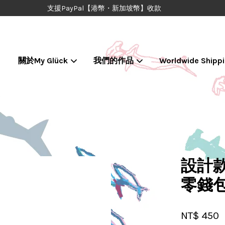
支援PayPal【港幣・新加坡幣】收款
關於My Glück
我們的作品
Worldwide Shipp
您的購物車目前還是空的。
繼續購物
設計款
零錢
NT$ 450