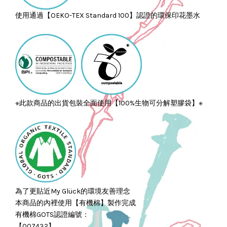
使用通過【OEKO-TEX Standard 100】認證的環保印花墨水
※此款商品的出貨包裝全面使用【100%生物可分解塑膠袋】※
為了更貼近My Glück的環境友善理念
本商品的內裡使用【有機棉】製作完成
有機棉GOTS認證編號：
【007432】