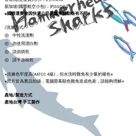
新加坡(國際航空小包)：約SGD7.3
※國際運費會因快遞公司及匯率變動略有不同
※
/洗滌方式/
◎
中性洗潔劑
◎
勿使用漂白劑
◎
請勿烘乾
◎
請平放晾乾
※洗滌色牢度高(AATCC 4級)，但水洗時難免有少量的褪色※
※照片皆為實品拍攝，電腦螢幕顯色難免造成色差，請能夠理解※
產地/製造方式
產地台灣 手工製作