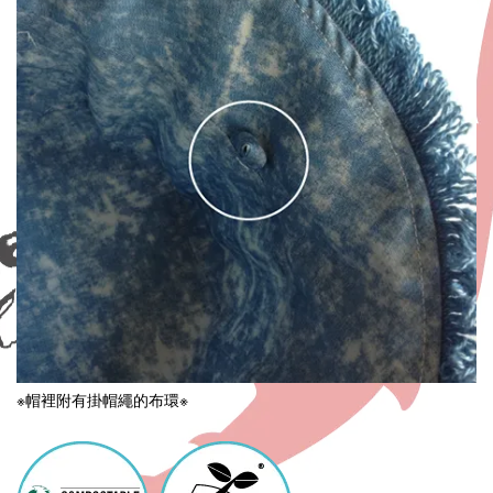
※帽裡附有掛帽繩的布環※