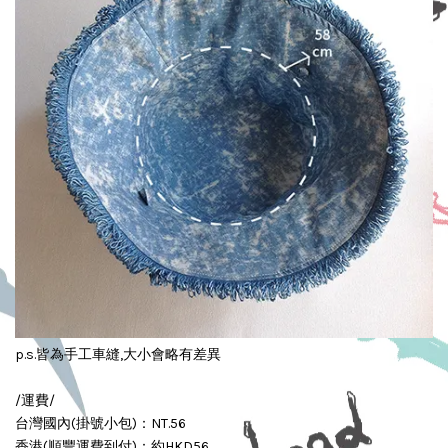
p.s.皆為手工車縫,大小會略有差異
/運費/
台灣國內(掛號小包)：NT.56
香港(順豐運費到付)：約HKD56