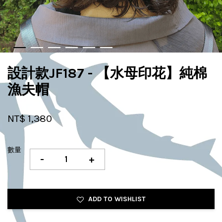
設計款JF187 - 【水母印花】純棉
漁夫帽
NT$ 1,380
數量
-
+
ADD TO WISHLIST