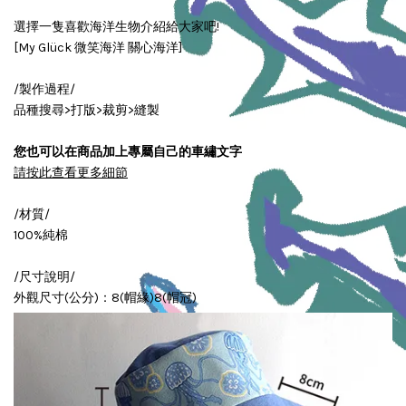
選擇一隻喜歡海洋生物介紹給大家吧!
[My Glück 微笑海洋 關心海洋]
/製作過程/
品種搜尋>打版>裁剪>縫製
您也可以在商品加上專屬自己的車繡文字
請按此查看更多細節
/材質/
100%純棉
/尺寸說明/
外觀尺寸(公分)：8(帽緣)8(帽冠)