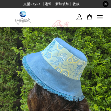
支援PayPal【港幣・新加坡幣】收款
您的購物車目前還是空的。
繼續購物