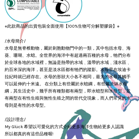
※此款商品的出貨包裝全面使用【100%生物可分解塑膠袋】※
/水母簡介/
水母是無脊椎動物，屬於刺胞動物門中的一類，其中包括水母、海
葵、珊瑚、水螅。全世界的海洋中有超過兩百種的水母，牠們分布
於全球各地的水域裡，無論是熱帶的水域﹑溫帶的水域﹑淺水區﹑
約百米深的海洋，甚至是淡水區都有牠們的蹤影。水母早在埃迪卡
拉紀時就已經存在。水母的形狀大小各不相同，最大的水母其觸手
可以延伸約十米遠。 在分類上有些屬於水螅綱，有些屬於缽水母
綱，其生活史中，幾乎所有種類都有兩型，即水螅型和水母型，並
有兩型在有性生殖與無性生殖之間的世代交現象，而人們常見的水
母則是有性的水母型。
/設計理念/
My Glück 希望以可愛化的方式介紹更多海洋生物給更多人認識
所以都真的有這些品種喔!