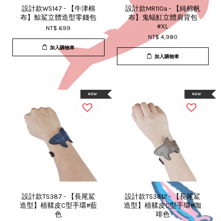
設計款WS147 - 【牛津棉
設計款MR110a - 【純棉帆
布】鯨鯊立體造型零錢包
布】鬼蝠魟立體肩背包
#XL
NT$ 699
NT$ 4,980
加入購物車
加入購物車
NEW
NEW
設計款TS387 - 【長尾鯊
設計款TS3812 - 【長尾鯊
造型】植鞣皮C型手環#藍
造型】植鞣皮C型手環#咖
色
啡色