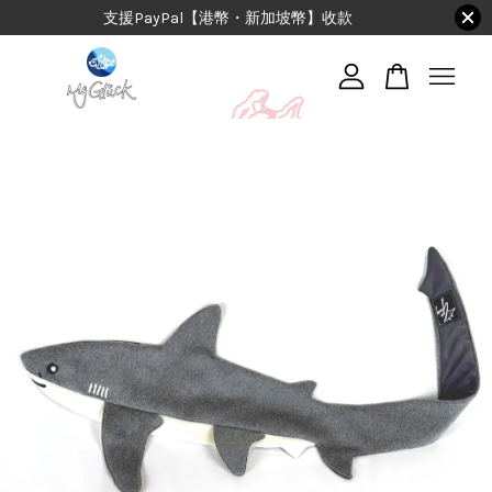
支援PayPal【港幣・新加坡幣】收款
您的購物車目前還是空的。
繼續購物