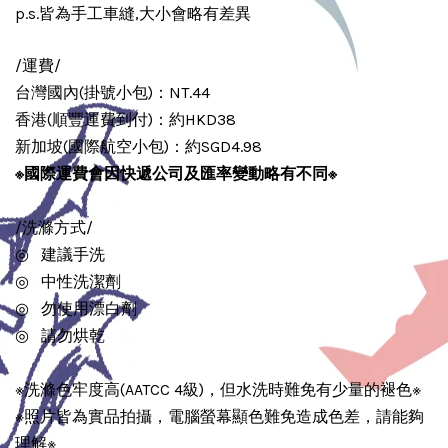
p.s.皆為手工車縫,大小會略有差異
/運費/
台灣國內(掛號小包)：NT.44
香港(順豐運費到付)：約HKD38
新加坡(國際航空小包)：約SGD4.98
※國際運費會因
快遞公司及
匯率變動略有不同
※
/洗滌方式/
◎
建議手洗
◎
中性洗潔劑
◎
勿使用漂白劑
◎
請勿烘乾
※洗滌色牢度高(AATCC 4級)，但水洗時難免有少量的褪色※
※照片皆為實品拍攝，電腦螢幕顯色難免造成色差，請能夠
理解※