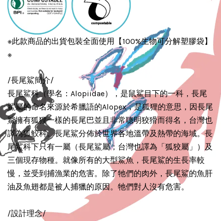
※此款商品的出貨包裝全面使用【100%生物可分解塑膠袋】
※
/長尾鯊簡介/
長尾鯊科（學名：Alopiidae），是鼠鯊目下的一科，長尾
鯊屬的命名來源於希臘語的Alopex，是狐狸的意思，因長尾
鯊擁有狐狸一樣的長尾巴並且非常聰明狡猾而得名，台灣也
譯為狐鮫科。長尾鯊分佈於世界各地溫帶及熱帶的海域。長
尾鯊科下只有一屬（長尾鯊屬；台灣也譯為「狐狡屬」）及
三個現存物種。就像所有的大型鯊魚，長尾鯊的生長率較
慢，並受到捕漁業的危害。除了牠們的肉外，長尾鯊的魚肝
油及魚翅都是被人捕獵的原因。牠們對人沒有危害。
/設計理念/