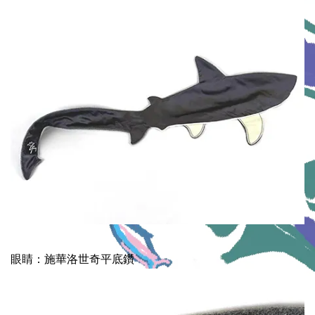
眼睛：施華洛世奇平底鑽